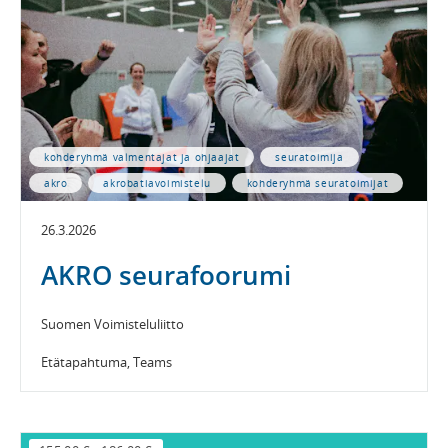
kohderyhmä valmentajat ja ohjaajat
seuratoimija
akro
akrobatiavoimistelu
kohderyhmä seuratoimijat
26.3.2026
AKRO seurafoorumi
Suomen Voimisteluliitto
Etätapahtuma, Teams