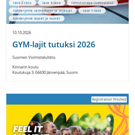
taso 2-taso
taso 3-taso
toteutustapa livekoulutus
kohderyhmä valmentajat ja ohjaajat
taso 1-taso
kohderyhmä lapset ja nuoret
10.10.2026
GYM-lajit tutuksi 2026
Suomen Voimisteluliitto
Kinnarin koulu
Koulukuja 3, 04430 Järvenpää, Suomi
Registration finished