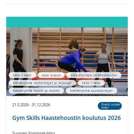
taso 2-taso
taso 3-taso
toteutustapa verkkokoulutus
kohderyhmä valmentajat ja ohjaajat
taso 1-taso
kohderyhmä lapset ja nuoret
kohderyhmä seuratoimijat
21.5.2026 - 31.12.2026
Event under
way!
Gym Skills Haastehoustin koulutus 2026
Suomen Voimisteluliitto