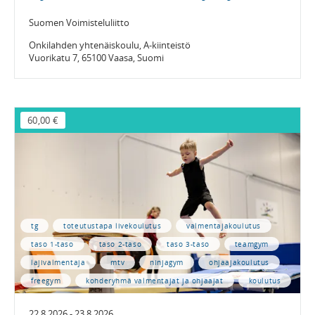
Suomen Voimisteluliitto
Onkilahden yhtenäiskoulu, A-kiinteistö
Vuorikatu 7, 65100 Vaasa, Suomi
60,00 €
tg
toteutustapa livekoulutus
valmentajakoulutus
taso 1-taso
taso 2-taso
taso 3-taso
teamgym
lajivalmentaja
mtv
ninjagym
ohjaajakoulutus
freegym
kohderyhmä valmentajat ja ohjaajat
koulutus
22.8.2026 - 23.8.2026