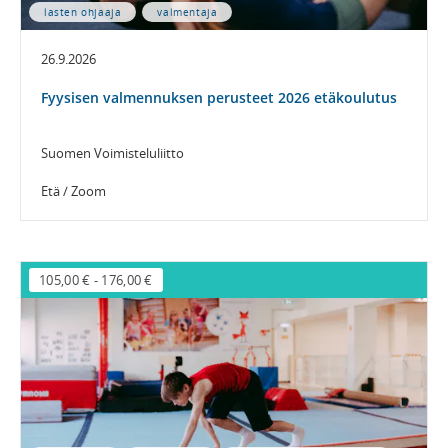
lasten ohjaaja
valmentaja
26.9.2026
Fyysisen valmennuksen perusteet 2026 etäkoulutus
Suomen Voimisteluliitto
Etä / Zoom
105,00 €
-
176,00 €