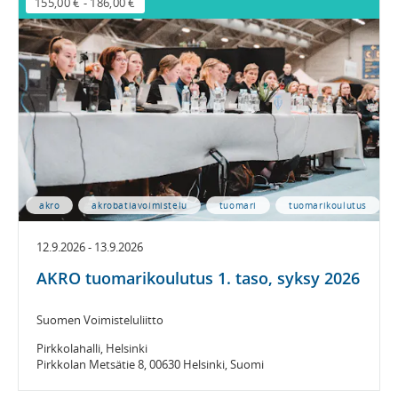
155,00 €
-
186,00 €
akro
akrobatiavoimistelu
tuomari
tuomarikoulutus
12.9.2026 - 13.9.2026
AKRO tuomarikoulutus 1. taso, syksy 2026
Suomen Voimisteluliitto
Pirkkolahalli, Helsinki
Pirkkolan Metsätie 8, 00630 Helsinki, Suomi