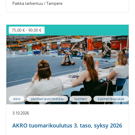
Paikka tarkentuu / Tampere
75,00 €
-
90,00 €
akro
akrobatiavoimistelu
tuomari
tuomarikoulutus
3.10.2026
AKRO tuomarikoulutus 3. taso, syksy 2026