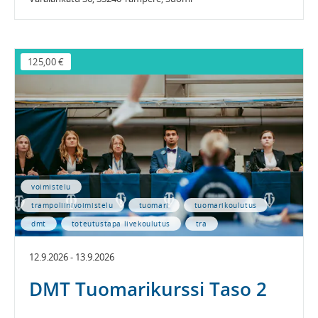
125,00 €
voimistelu
trampoliinivoimistelu
tuomari
tuomarikoulutus
dmt
toteutustapa livekoulutus
tra
12.9.2026 - 13.9.2026
DMT Tuomarikurssi Taso 2