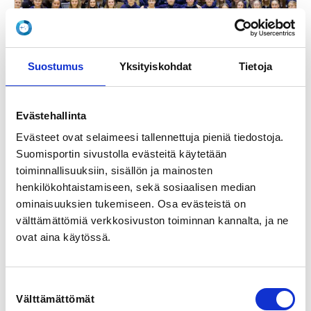
Suostumus
Yksityiskohdat
Tietoja
kohderyhmä voimistelijat
toteutustapa etäkoulutus
Evästehallinta
11.8.2026
Evästeet ovat selaimeesi tallennettuja pieniä tiedostoja.
Antidopingkoulutus – Voimisteluliiton
maajoukkueurheilijoille 11.8.2026
Suomisportin sivustolla evästeitä käytetään
toiminnallisuuksiin, sisällön ja mainosten
Suomen Voimisteluliitto
henkilökohtaistamiseen, sekä sosiaalisen median
Verkkokurssi
ominaisuuksien tukemiseen. Osa evästeistä on
Suomi
välttämättömiä verkkosivuston toiminnan kannalta, ja ne
ovat aina käytössä.
35,00 €
-
42,00 €
Suostumuksen
Välttämättömät
valinta