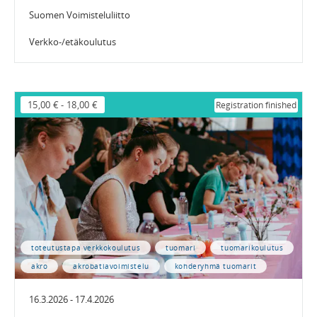
Suomen Voimisteluliitto
Verkko-/etäkoulutus
15,00 €
-
18,00 €
Registration finished
toteutustapa verkkokoulutus
tuomari
tuomarikoulutus
akro
akrobatiavoimistelu
kohderyhmä tuomarit
16.3.2026 - 17.4.2026