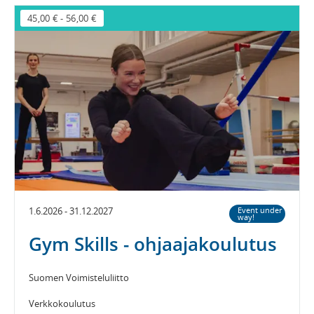
45,00 €
-
56,00 €
1.6.2026 - 31.12.2027
Event under
way!
Gym Skills - ohjaajakoulutus
Suomen Voimisteluliitto
Verkkokoulutus