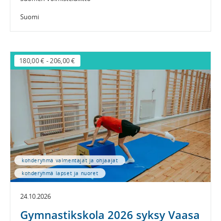
Suomi
180,00 €
-
206,00 €
kohderyhmä valmentajat ja ohjaajat
kohderyhmä lapset ja nuoret
24.10.2026
Gymnastikskola 2026 syksy Vaasa