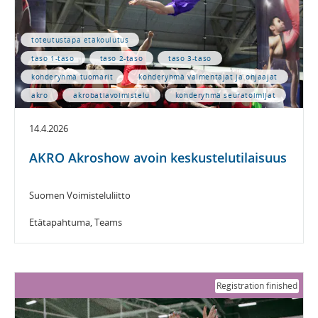
toteutustapa etäkoulutus
taso 1-taso
taso 2-taso
taso 3-taso
kohderyhmä tuomarit
kohderyhmä valmentajat ja ohjaajat
akro
akrobatiavoimistelu
kohderyhmä seuratoimijat
14.4.2026
AKRO Akroshow avoin keskustelutilaisuus
Suomen Voimisteluliitto
Etätapahtuma, Teams
Registration finished