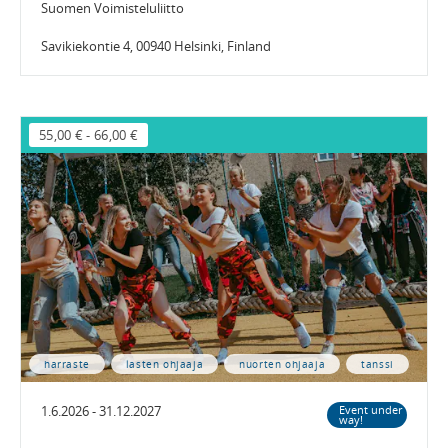
Suomen Voimisteluliitto
Savikiekontie 4, 00940 Helsinki, Finland
55,00 €
-
66,00 €
harraste
lasten ohjaaja
nuorten ohjaaja
tanssi
1.6.2026 - 31.12.2027
Event under
way!