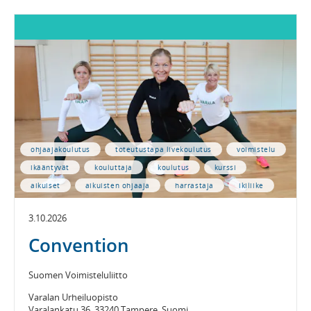
ohjaajakoulutus
toteutustapa livekoulutus
voimistelu
ikääntyvät
kouluttaja
koulutus
kurssi
aikuiset
aikuisten ohjaaja
harrastaja
ikiliike
3.10.2026
Convention
Suomen Voimisteluliitto
Varalan Urheiluopisto
Varalankatu 36, 33240 Tampere, Suomi