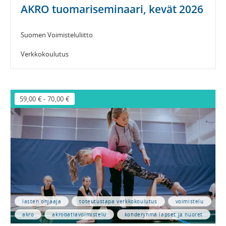
AKRO tuomariseminaari, kevät 2026
Suomen Voimisteluliitto
Verkkokoulutus
59,00 €
-
70,00 €
lasten ohjaaja
toteutustapa verkkokoulutus
voimistelu
akro
akrobatiavoimistelu
kohderyhmä lapset ja nuoret